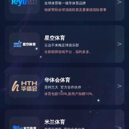
我公司磁微粒全自动化学发光分析仪SAVANT8000现已正式上
2024-08
市！ 本仪器速度领先于国内其他同类型仪器，测速可达800样
本/小时，最多支持四台联机使用，测速最高可达3200样本/小
时。 本仪器采用创新设计，关键模块双备份，高效不停机；固
体直热孵育，温度控制更加精准、稳定，设前置独立急诊通
九州官方网页版
道，不倾倒提篮式进样，双通道设...
乐鱼体育,乐鱼官网,leyucom乐鱼官网官方网站,leyu.com,leyu体育全站官网登录,乐鱼
leyu官方网站,乐鱼体育官方,乐鱼体育网址,www.leyu.cn
|
乐动在线平台
|
星空·官方端在
线登入
|
安博官方网站
|
乐动网站
|
乐竞体育网页版登录
|
爱体育官方网页版
|
华体会平
台
|
完美体育(中国)体育官方网站
|
Copyright 2018 九州(中国) All Rights Reserved 京ICP备17011763号-2